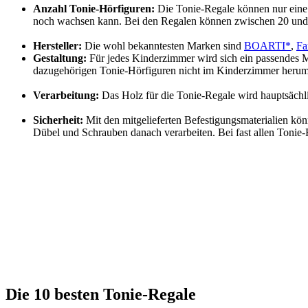
Anzahl Tonie-Hörfiguren:
Die Tonie-Regale können nur eine 
noch wachsen kann. Bei den Regalen können zwischen 20 und
Hersteller:
Die wohl bekanntesten Marken sind
BOART
I*
,
Fa
Gestaltung:
Für jedes Kinderzimmer wird sich ein passendes M
dazugehörigen Tonie-Hörfiguren nicht im Kinderzimmer herum
Verarbeitung:
Das Holz für die Tonie-Regale wird hauptsächl
Sicherheit:
Mit den mitgelieferten Befestigungsmaterialien kö
Dübel und Schrauben danach verarbeiten. Bei fast allen Tonie
Checkliste
Motiv:
Was gefällt Ihrem Kind gerade. Dies lässt sich durch e
Anzahl der Tonie-Hörfiguren:
Es sollte immer die Anzahl de
Tonie-Hörfiguren werden.
Größe des Regales:
Damit das Tonie-Regal nicht zu klein ode
projizieren. Somit fügt sich das Tonie-Regal optimal in das Ki
Sicherheit:
Abgerundete Ecken und Kanten sollte ein muss für 
dabei ist. Es gibt unzählige Hörfiguren für die Toniebox.
Die 10 besten Tonie-Regale