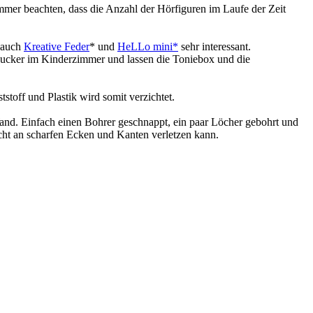
mer beachten, dass die Anzahl der Hörfiguren im Laufe der Zeit
d auch
Kreative Feder
* und
HeLLo mini*
sehr interessant.
gucker im Kinderzimmer und lassen die Toniebox und die
tstoff und Plastik wird somit verzichtet.
and. Einfach einen Bohrer geschnappt, ein paar Löcher gebohrt und
cht an scharfen Ecken und Kanten verletzen kann.
.
enken Sie auch daran, dass es wahrscheinlich nicht die einzigen
t werden. Denn hier könnte man die Größe im Vorfeld auf die Wand
materialien vorhanden. Achten Sie im Vorfeld darauf, ob dies mit