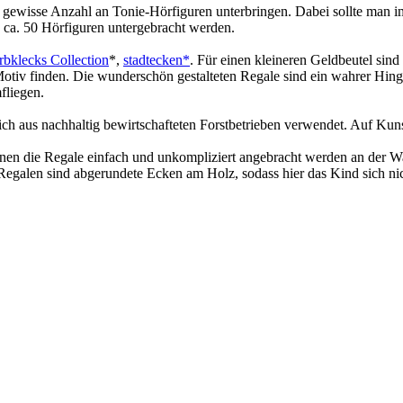
gewisse Anzahl an Tonie-Hörfiguren unterbringen. Dabei sollte man im
 ca. 50 Hörfiguren untergebracht werden.
rbklecks Collection
*,
stadtecken*
. Für einen kleineren Geldbeutel sin
otiv finden. Die wunderschön gestalteten Regale sind ein wahrer Hin
fliegen.
ich aus
nachhaltig bewirtschafteten Forstbetrieben verwendet. Auf Kuns
nnen die Regale einfach und unkompliziert angebracht werden an der W
-Regalen sind abgerundete Ecken am Holz, sodass hier das Kind sich ni
in passendes Tonie-Regal Motiv sehr gut in das Kinderzimmer etablieren
r Tonies beachtet werden, die schon im Kinderzimmer vorhanden sind. D
r zu groß wirkt im Kinderzimmer, so sollte auf die Abmessung geachte
nderzimmer ein.
das Tonie-Regal sein. Weiterhin sind zu jedem Regal meistens Montage