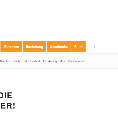
Finanzen
Beziehung
Geschenke
Filter
Musik
/
Toniebox oder Hörbert – Die Audiogeräte im Kinderzimmer!
DIE
ER!