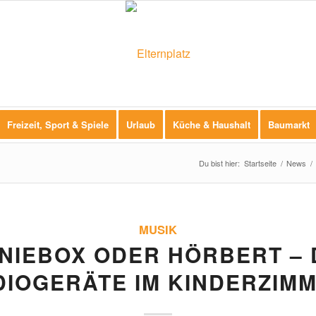
Freizeit, Sport & Spiele
Urlaub
Küche & Haushalt
Baumarkt
Du bist hier:
Startseite
/
News
/
MUSIK
NIEBOX ODER HÖRBERT – 
DIOGERÄTE IM KINDERZIMM